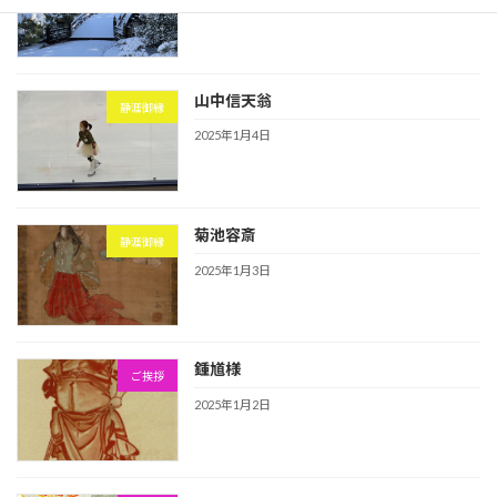
2025年1月5日
山中信天翁
静涯御縁
2025年1月4日
菊池容斎
静涯御縁
2025年1月3日
鍾馗様
ご挨拶
2025年1月2日