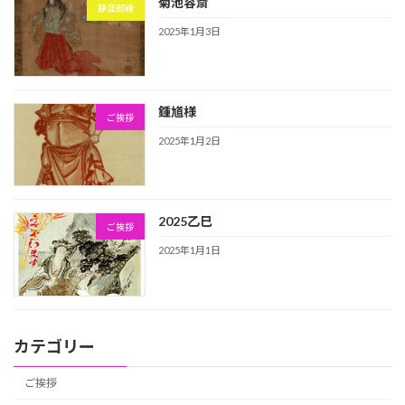
菊池容斎
静涯御縁
2025年1月3日
鍾馗様
ご挨拶
2025年1月2日
2025乙巳
ご挨拶
2025年1月1日
カテゴリー
ご挨拶