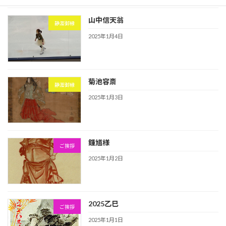
山中信天翁
静涯御縁
2025年1月4日
菊池容斎
静涯御縁
2025年1月3日
鍾馗様
ご挨拶
2025年1月2日
2025乙巳
ご挨拶
2025年1月1日